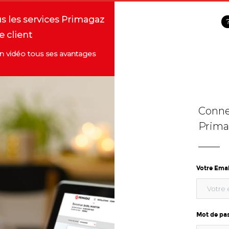
us les services Primagaz
e client
 vidéo tous ses avantages
Connex
Prima
Votre Emai
Mot de pa