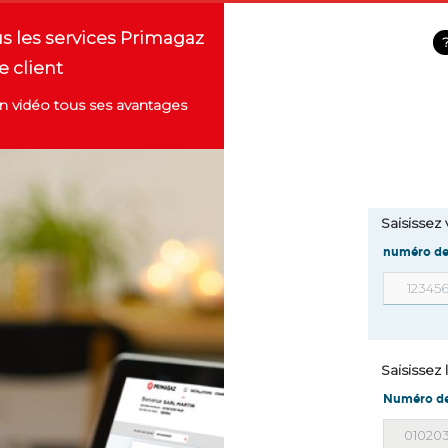
us les services Primagaz
e client
 vidéo tous ses avantages
Saisissez 
numéro de 
Saisissez
Numéro de